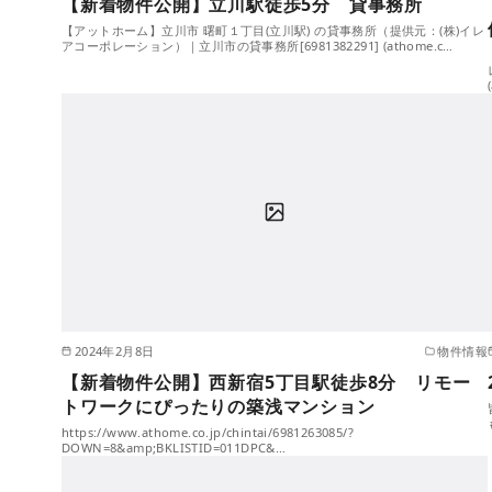
【新着物件公開】立川駅徒歩5分 貸事務所
【アットホーム】立川市 曙町１丁目(立川駅) の貸事務所（提供元：(株)イレ
アコーポレーション）｜立川市の貸事務所[6981382291] (athome.c…
2024年2月8日
物件情報
【新着物件公開】西新宿5丁目駅徒歩8分 リモー
トワークにぴったりの築浅マンション
https://www.athome.co.jp/chintai/6981263085/?
DOWN=8&amp;BKLISTID=011DPC&…