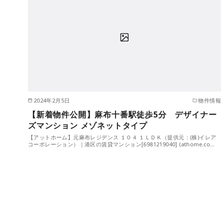
2024年2月5日
物件情報
【新着物件公開】麻布十番駅徒歩5分 デザイナー
ズマンション メゾネットタイプ
【アットホーム】元麻布レジデンス １０４ １ＬＤＫ（提供元：(株)イレア
コーポレーション）｜港区の賃貸マンション[6981219040] (athome.co…