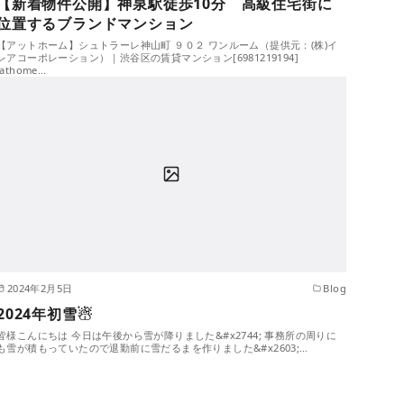
【新着物件公開】神泉駅徒歩10分 高級住宅街に
位置するブランドマンション
【アットホーム】シュトラーレ神山町 ９０２ ワンルーム（提供元：(株)イ
レアコーポレーション）｜渋谷区の賃貸マンション[6981219194]
(athome…
2024年2月5日
Blog
2024年初雪☃
皆様こんにちは 今日は午後から雪が降りました&#x2744; 事務所の周りに
も雪が積もっていたので退勤前に雪だるまを作りました&#x2603;…